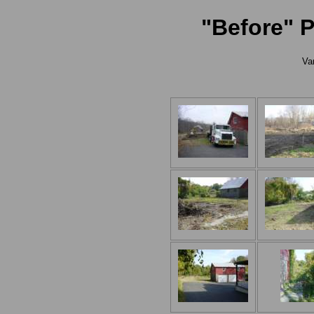
"Before" 
Va